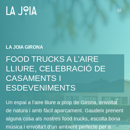
Vés
MEN
al
contingut
LA JOIA GIRONA
FOOD TRUCKS A L’AIRE
LLIURE, CELEBRACIÓ DE
CASAMENTS I
ESDEVENIMENTS
Un espai a l’aire lliure a prop de Girona, envoltat
de natura i amb fàcil aparcament. Gaudeix prenent
alguna cosa als nostres food trucks, escolta bona
música i envolta’t d’un ambient perfecte per a